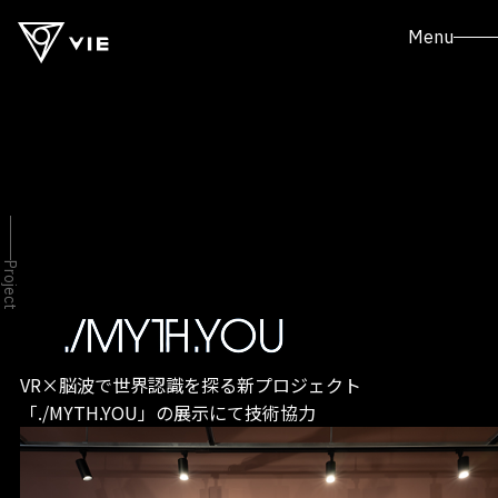
Menu
Project
VR×脳波で世界認識を探る新プロジェクト
「./MYTH.YOU」の展示にて技術協力